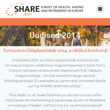
Uudised 2014
Tunnustus Üliõpilastööde 2014. a riiklikul konkursil
Üliõpilaste 2014. a riilikul teadustööde konkursil sai
terviseuuringute valdkonna magistritasemes II koha Tartu
Ülikooli rahvatervishoiu eriala lõpetanud Piret Väljaots
magistritööga: „Tervise enesehinnangu seosed
lähivõrgustikuga 50-aastastel ja vanematel inimestel Eestis:
uuring SHARE andmete põhjal”.
Töös leidis ta, et lisaks füüsilise ja vaimse tervise rollile
mõjutavad tervisehinnangut paremuse poole nii lähedaste
inimestega tihedam suhtlemine kui ka emotsionaalselt