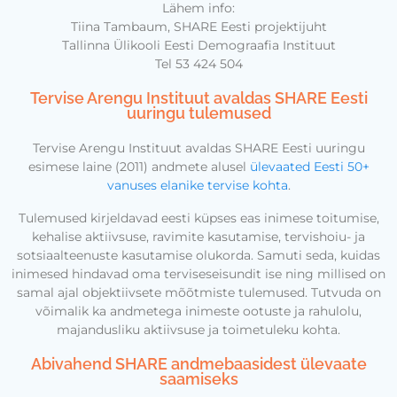
Lähem info:
Tiina Tambaum, SHARE Eesti projektijuht
Tallinna Ülikooli Eesti Demograafia Instituut
Tel 53 424 504
Tervise Arengu Instituut avaldas SHARE Eesti
uuringu tulemused
Tervise Arengu Instituut avaldas SHARE Eesti uuringu
esimese laine (2011) andmete alusel
ülevaated Eesti 50+
vanuses elanike tervise kohta
.
Tulemused kirjeldavad eesti küpses eas inimese toitumise,
kehalise aktiivsuse, ravimite kasutamise, tervishoiu- ja
sotsiaalteenuste kasutamise olukorda. Samuti seda, kuidas
inimesed hindavad oma terviseseisundit ise ning millised on
samal ajal objektiivsete mõõtmiste tulemused. Tutvuda on
võimalik ka andmetega inimeste ootuste ja rahulolu,
majandusliku aktiivsuse ja toimetuleku kohta.
Abivahend SHARE andmebaasidest ülevaate
saamiseks