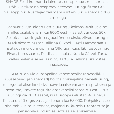
SHARE Eesti kolmanda laine testetapp kuues maakonnas.
Põhiküsitluse nn peaproovis teevad uuringufirma GfK
väljaõppinud küsitlejad täismahus intervjuud vähemalt 200
inimesega.
Jaanuaris 2015 algab Eestis uuringu kolmas küsitluslaine,
milles osaleb enam kui 6000 eestimaalast vanuses 50+.
Selleks, et uuringuintervjuud õnnestuksid, viivad uuringu
teaduskoordinaator Tallinna Ülikooli Eesti Demograafia
Instituut ning uuringufirma GfK juunikuus läbi testuuringu
Elvas, Kuressaares, Paldiskis, Lihulas, Kohtla-Järvel, Tartu
vallas, Palamuse vallas ning Tartu ja Tallinna üksikutes
linnaosades.
SHARE on üle-euroopaline vanemaealist rahvastikku
(50aastased ja vanemad) hõlmav pikaajaline paneeluuring,
millega tehakse kindlaks individuaalse vananemisprotsessi ja
seda mõjutavate tegurite omavahelisi seoseid. Eesti liitus
uuringuga 2010. aastal, kui Euroopas alustati 4. lainega.
Kokku on 20 riigis vastajaid enam kui 55 000. Põhjalik ankeet
sisaldab küsimusi tervise, majandusliku seisu, töötamise ja
pensionile siirdumise, sotsiaalse läbikäimise,