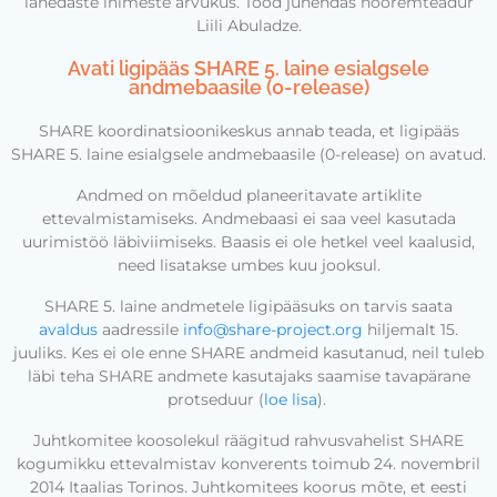
lähedaste inimeste arvukus. Tööd juhendas nooremteadur
Liili Abuladze.
Avati ligipääs SHARE 5. laine esialgsele
andmebaasile (0-release)
SHARE koordinatsioonikeskus annab teada, et ligipääs
SHARE 5. laine esialgsele andmebaasile (0-release) on avatud.
Andmed on mõeldud planeeritavate artiklite
ettevalmistamiseks. Andmebaasi ei saa veel kasutada
uurimistöö läbiviimiseks. Baasis ei ole hetkel veel kaalusid,
need lisatakse umbes kuu jooksul.
SHARE 5. laine andmetele ligipääsuks on tarvis saata
avaldus
aadressile
info@share-project.org
hiljemalt 15.
juuliks. Kes ei ole enne SHARE andmeid kasutanud, neil tuleb
läbi teha SHARE andmete kasutajaks saamise tavapärane
protseduur (
loe lisa
).
Juhtkomitee koosolekul räägitud rahvusvahelist SHARE
kogumikku ettevalmistav konverents toimub 24. novembril
2014 Itaalias Torinos. Juhtkomitees koorus mõte, et eesti