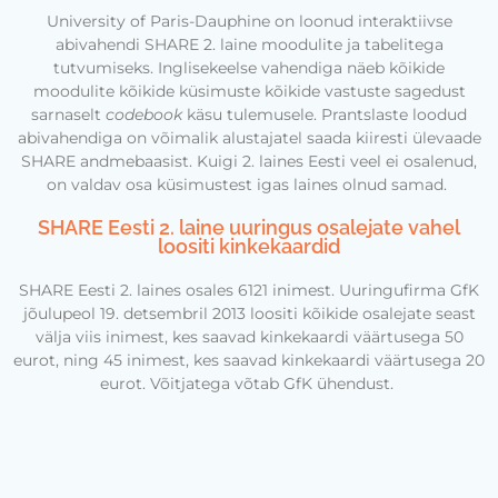
University of Paris-Dauphine
on loonud interaktiivse
abivahendi SHARE 2. laine moodulite ja tabelitega
tutvumiseks. Inglisekeelse vahendiga näeb kõikide
moodulite kõikide küsimuste kõikide vastuste sagedust
sarnaselt
codebook
käsu tulemusele. Prantslaste loodud
abivahendiga on võimalik alustajatel saada kiiresti ülevaade
SHARE andmebaasist. Kuigi 2. laines Eesti veel ei osalenud,
on valdav osa küsimustest igas laines olnud samad.
SHARE Eesti 2. laine uuringus osalejate vahel
loositi kinkekaardid
SHARE Eesti 2. laines osales 6121 inimest. Uuringufirma GfK
jõulupeol 19. detsembril 2013 loositi kõikide osalejate seast
välja viis inimest, kes saavad kinkekaardi väärtusega 50
eurot, ning 45 inimest, kes saavad kinkekaardi väärtusega 20
eurot. Võitjatega võtab GfK ühendust.