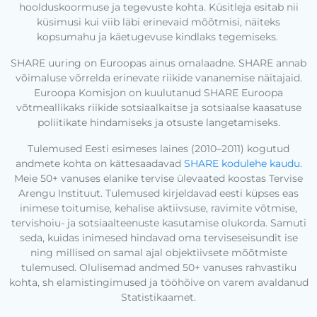
hoolduskoormuse ja tegevuste kohta. Küsitleja esitab nii
küsimusi kui viib läbi erinevaid mõõtmisi, näiteks
kopsumahu ja käetugevuse kindlaks tegemiseks.
SHARE uuring on Euroopas ainus omalaadne. SHARE annab
võimaluse võrrelda erinevate riikide vananemise näitajaid.
Euroopa Komisjon on kuulutanud SHARE Euroopa
võtmeallikaks riikide sotsiaalkaitse ja sotsiaalse kaasatuse
poliitikate hindamiseks ja otsuste langetamiseks.
Tulemused Eesti esimeses laines (2010–2011) kogutud
andmete kohta on kättesaadavad
SHARE kodulehe kaudu
.
Meie 50+ vanuses elanike tervise ülevaated koostas Tervise
Arengu Instituut. Tulemused kirjeldavad eesti küpses eas
inimese toitumise, kehalise aktiivsuse, ravimite võtmise,
tervishoiu- ja sotsiaalteenuste kasutamise olukorda. Samuti
seda, kuidas inimesed hindavad oma terviseseisundit ise
ning millised on samal ajal objektiivsete mõõtmiste
tulemused. Olulisemad andmed 50+ vanuses rahvastiku
kohta, sh elamistingimused ja tööhõive on varem avaldanud
Statistikaamet.