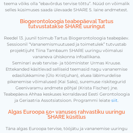
teema võiks olla “ebavõrdus tervise tõttu”. Nüüd on võimalik
selles küsimuses saada ülevaade SHARE 5. laine andmetest.
Biogerontoloogia teabepäeval Tartus
tutvustatakse SHARE uuringut
Reedel 13. juunil toimub Tartus Biogerontoloogia teabepäev.
Sessioonil “Vananemismuutused ja toimetulek” tutvustab
projektijuht Tiina Tambaum SHARE uuringu võimalusi
vananeva ühiskonna infoallikana.
Seminari avab tervise-­ ja tööminister Urmas Kruuse.
Ettekanded käsitlevad selliseid teemasid nagu vananemise
edasilükkamine (Ülo Kristjuhan), eluea läbimurdelise
pikenemise võimalused (Kai Saks), suremuse riskitegurid
Geenivaramu andmete põhjal (Krista Fischer) jne.
Teabepäeva Ahhaa keskuses korraldavad Eesti Gerontoloogia
ja Geriaatria Assotsiatsioon. Programmi leiate
siit
.
Algas Euroopa 50+ vanuses rahvastiku uuringu
SHARE küsitlus
Täna algas Euroopa tervise, tööjätu ja vananemise uuringu