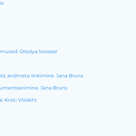
ns
imused. Orsolya Soosaar
lid, andmete linkimine. Jana Bruns
kumenteerimine. Jana Bruns
 Kristi Viisileht