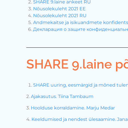
SHARE 9.laine ankeet RU
Nõusolekuleht 2021 EE
Nõusolekuleht 2021 RU
Andmekaitse ja isikuandmete konfidentsi
Декларация о защите конфиденциальн
SHARE 9.laine põ
SHARE uuring, eesmärgid ja mõned tule
2.
Ajakasutus. Tiina Tambaum
3.
Hoolduse korraldamine. Marju Medar
4.
Keeldumised ja nendest ülesaamine. Jana