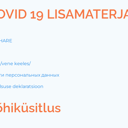
COVID 19 LISAMATERJ
SHARE
/vene keeles/
ти персональных данных
suse deklaratsioon
hiküsitlus