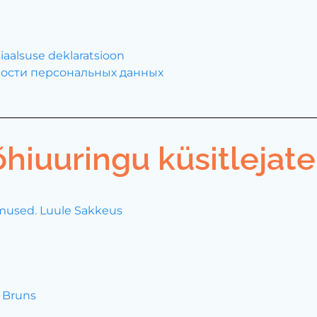
aalsuse deklaratsioon
ости персональных данных
hiuuringu küsitlejate
mused. Luule Sakkeus
 Bruns