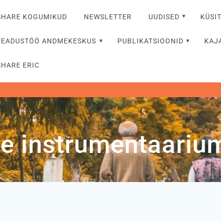
SHARE KOGUMIKUD
NEWSLETTER
UUDISED
KÜSI
TEADUSTÖÖ ANDMEKESKUS
PUBLIKATSIOONID
KAJ
SHARE ERIC
se instrumentaarium