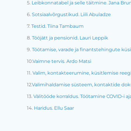
5.
Leibkonnatabel ja selle täitmine. Jana Bru
6.
Sotsiaalvõrgustikud. Liili Abuladze
7.
Testid. Tiina Tambaum
8.
Tööjätt ja pensionid. Lauri Leppik
9.
Töötamise, varade ja finantstehingute küs
10.
Vaimne tervis. Ardo Matsi
11.
Valim, kontakteerumine, küsitlemise reeg
12.
Valimihaldamise süsteem, kontaktide do
13.
Välitööde korraldus. Töötamine COVID-i ajal.
14.
Haridus. Ellu Saar