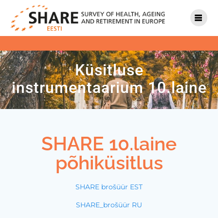
Küsitluse
instrumentaarium 10.laine
SHARE 10.laine
põhiküsitlus
SHARE brošüür EST
SHARE_brošüür RU