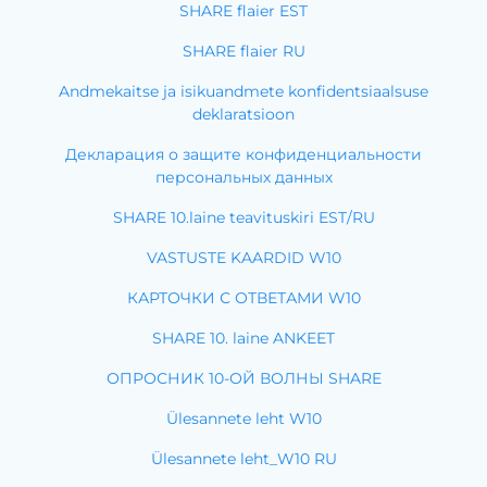
SHARE flaier EST
SHARE flaier RU
Andmekaitse ja isikuandmete konfidentsiaalsuse
deklaratsioon
Декларация о защите конфиденциальности
персональных данных
SHARE 10.laine teavituskiri EST/RU
VASTUSTE KAARDID W10
КАРТОЧКИ С ОТВЕТАМИ W10
SHARE 10. laine ANKEET
ОПРОСНИК 10-ОЙ ВОЛНЫ SHARE
Ülesannete leht W10
Ülesannete leht_W10 RU