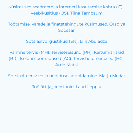
Küsimused seadmete ja interneti kasutamise kohta (IT) .
Veebiküsitlus (OS). Tiina Tambaum
Töötamise, varade ja finatstehingute küsimused. Orsolya
Soosaar
Sotsiaalvõrgustikud (SN). Liili Abuladze
Vaimne tervis (MH). Terviseseisund (PH). Käitumisriskid
(BR). Iseloomuomadused (AC). Tervishoiuteenused (HC).
Ardo Matsi
Sotsiaalteenused ja hoolduse korraldamine. Marju Medar
Tööjätt ja_pensionid. Lauri Leppik