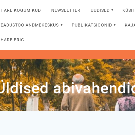
SHARE KOGUMIKUD
NEWSLETTER
UUDISED
KÜSI
TEADUSTÖÖ ANDMEKESKUS
PUBLIKATSIOONID
KAJ
SHARE ERIC
Üldised abivahendi