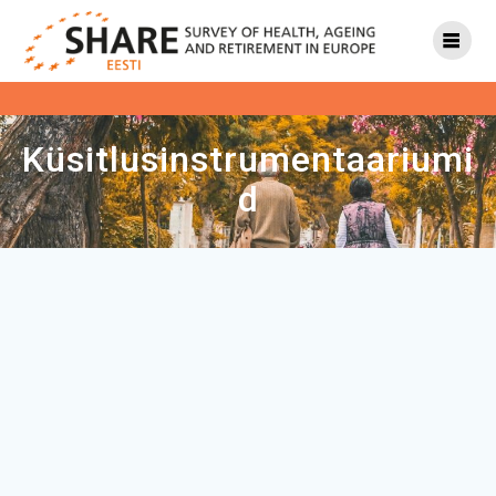
Küsitlusinstrumentaariumi
d